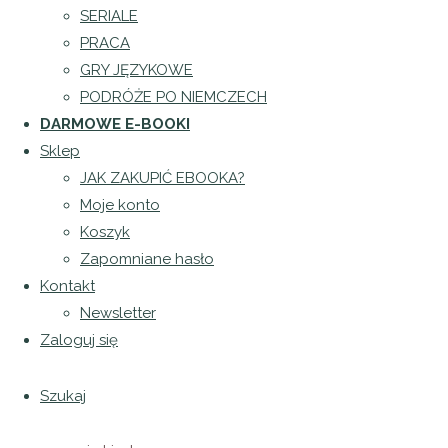
Poród
SERIALE
domowy
PRACA
w
GRY JĘZYKOWE
Opublikowane
Niemczech
PODRÓŻE PO NIEMCZECH
przez
DARMOWE E-BOOKI
Patrycja
Sklep
Puła
dnia
JAK ZAKUPIĆ EBOOKA?
11 lipca
Moje konto
2022
11
Koszyk
lipca 2022
Zapomniane hasło
Kontakt
Newsletter
Zaloguj się
O
porodzie
Szukaj
domowym
dowiedziałam