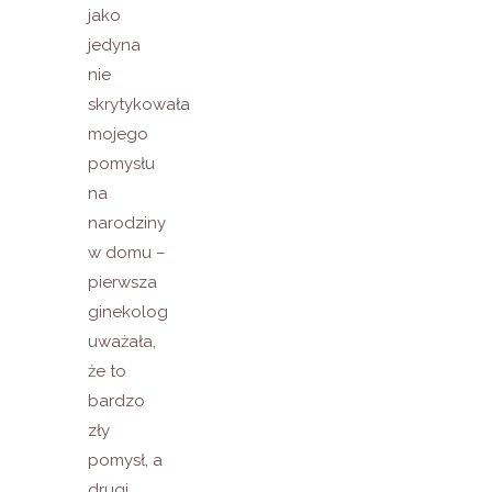
jako
jedyna
nie
skrytykowała
mojego
pomysłu
na
narodziny
w domu –
pierwsza
ginekolog
uważała,
że to
bardzo
zły
pomysł, a
drugi