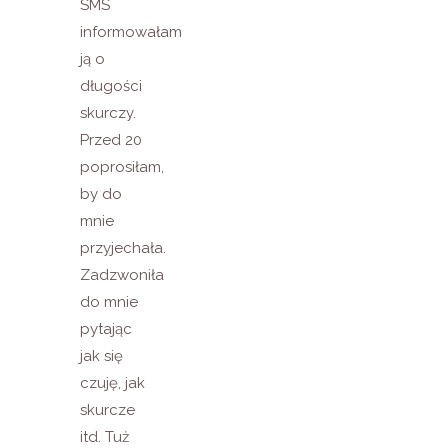
SMS
informowałam
ją o
długości
skurczy.
Przed 20
poprosiłam,
by do
mnie
przyjechała.
Zadzwoniła
do mnie
pytając
jak się
czuję, jak
skurcze
itd. Tuż