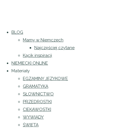
Opakowania po niemiecku
BLOG
Napadowe objadanie się
Mamy w Niemczech
Poród domowy w Niemczech
Najczęściej czytane
Regulamin sklepu
|
Polityka prywatności
Kącik inspiracji
Regulamin newslettera
|
Klauzula Facebook
NIEMIECKI ONLINE
Materiały
Informacja o odstąpieniu od umowy
|
Formularz
EGZAMINY JĘZYKOWE
Opublikowane przez
Patrycja Puła
dnia
11 lipca
GRAMATYKA
2024 język niemiecki dla każdego |
Projekt i
2022
11 lipca 2022
SŁOWNICTWO
realizacja
Katarzyna Gacek
Strona
PRZEDROSTKI
Facebook
Instagram
główna
CIEKAWOSTKI
Mamy w
WYWIADY
Niemczech
ŚWIĘTA