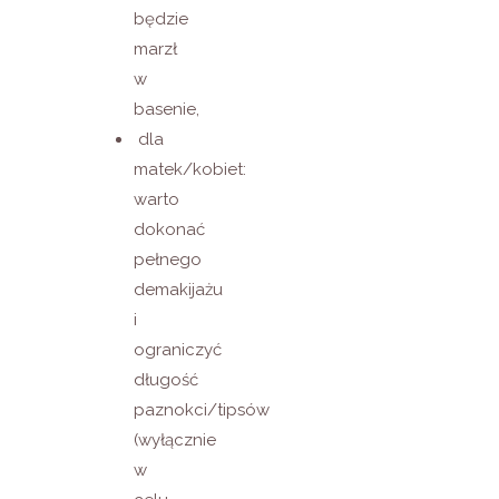
będzie
marzł
w
basenie,
dla
matek/kobiet:
warto
dokonać
pełnego
demakijażu
i
ograniczyć
długość
paznokci/tipsów
(wyłącznie
w