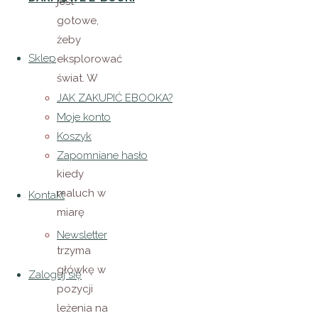
jest
gotowe,
żeby
Sklep
eksplorować
świat. W
rozwoju
JAK ZAKUPIĆ EBOOKA?
fizycznym
Moje konto
jest to
Koszyk
etap,
Zapomniane hasło
kiedy
maluch w
Kontakt
miarę
samodzielnie
Newsletter
trzyma
główkę w
Zaloguj się
pozycji
leżenia na