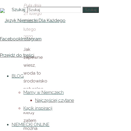
Puła
dnia
Szukaj:
Szukaj
21 lutego
2022
21
lutego
2022
Facebook
Instagram
Jak
Przejdź do treści
zapewne
wiesz,
woda to
BLOG
środowisko
naturalne
Mamy w Niemczech
dla
Najczęściej czytane
niemowląt,
Kącik inspiracji
kiedy
zatem
NIEMIECKI ONLINE
można