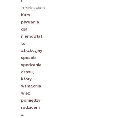
i
zrelaksowani.
Kurs
pływania
dla
niemowląt
to
atrakcyjny
sposób
spędzania
czasu,
który
wzmacnia
więź
pomiędzy
rodzicem
a