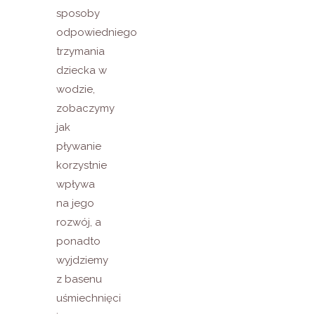
sposoby
odpowiedniego
trzymania
dziecka w
wodzie,
zobaczymy
jak
pływanie
korzystnie
wpływa
na jego
rozwój, a
ponadto
wyjdziemy
z basenu
uśmiechnięci