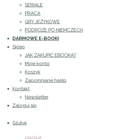
2022
21 lutego 2022
SERIALE
Strona
PRACA
główna
GRY JĘZYKOWE
Mamy w
PODRÓŻE PO NIEMCZECH
Niemczech
DARMOWE E-BOOKI
Bobas na
Sklep
basenie.
JAK ZAKUPIĆ EBOOKA?
O czym
Moje konto
warto
Koszyk
pamiętać
Zapomniane hasło
i na co
Kontakt
zwrócić
Newsletter
uwagę?
Zaloguj się
Opublikowane
Szukaj
przez
Patrycja