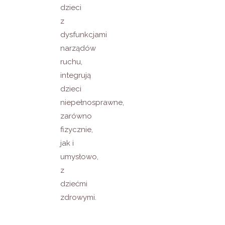
dzieci
z
dysfunkcjami
narządów
ruchu,
integrują
dzieci
niepełnosprawne,
zarówno
fizycznie,
jak i
umysłowo,
z
dziećmi
zdrowymi.