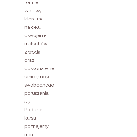
formie
zabawy,
która ma
na celu
oswojenie
maluchów
z wodą
oraz
doskonalenie
umiejętności
swobodnego
poruszania
się.
Podczas
kursu
poznajemy
m.in.