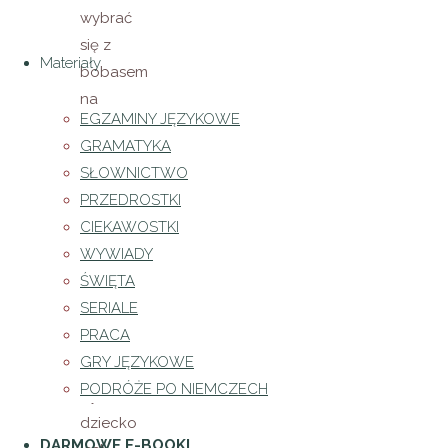
wybrać
się z
Materiały
bobasem
na
EGZAMINY JĘZYKOWE
basen?
GRAMATYKA
Umowny
SŁOWNICTWO
wiek to 3
PRZEDROSTKI
miesiące.
CIEKAWOSTKI
Jest to
WYWIADY
moment,
ŚWIĘTA
kiedy
SERIALE
kończy
PRACA
się tzw.
GRY JĘZYKOWE
czwarty
PODRÓŻE PO NIEMCZECH
trymestr i
dziecko
DARMOWE E-BOOKI