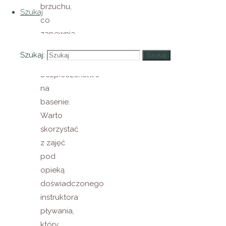
brzuchu,
Szukaj
co
zapewnia
mu
Szukaj:
Szukaj
większe
bezpieczeństwo
na
basenie.
Warto
skorzystać
z zajęć
pod
opieką
doświadczonego
instruktora
pływania,
który