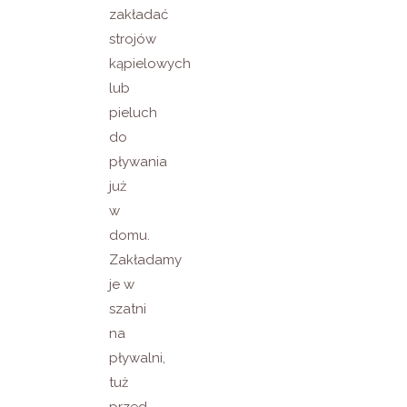
zakładać
strojów
kąpielowych
lub
pieluch
do
pływania
już
w
domu.
Zakładamy
je w
szatni
na
pływalni,
tuż
przed