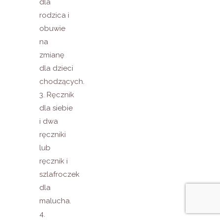
dla
rodzica i
obuwie
na
zmianę
dla dzieci
chodzących.
3. Ręcznik
dla siebie
i dwa
ręczniki
lub
ręcznik i
szlafroczek
dla
malucha.
4.