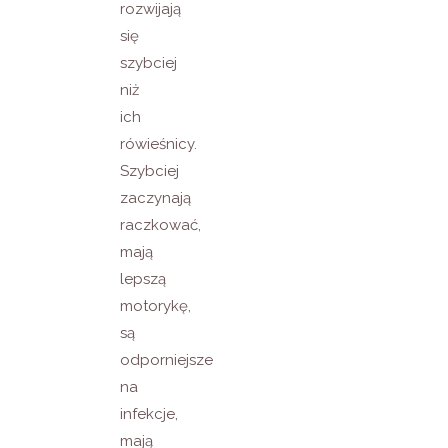
rozwijają
się
szybciej
niż
ich
rówieśnicy.
Szybciej
zaczynają
raczkować,
mają
lepszą
motorykę,
są
odporniejsze
na
infekcje,
mają