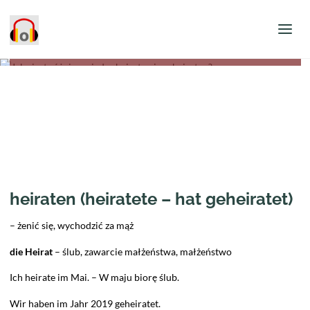
Opublikowane przez
Patrycja Puła
dnia
9 października 2022
blog
Jaka jest różnica między heiraten i verheiraten?
heiraten (heiratete – hat geheiratet)
– żenić się, wychodzić za mąż
die Heirat
– ślub, zawarcie małżeństwa, małżeństwo
Ich heirate im Mai. – W maju biorę ślub.
Wir haben im Jahr 2019 geheiratet.