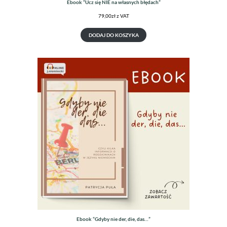
Ebook “Ucz się NIE na własnych błędach”
79,00
zł
z VAT
DODAJ DO KOSZYKA
Ebook “Gdyby nie der, die, das…”