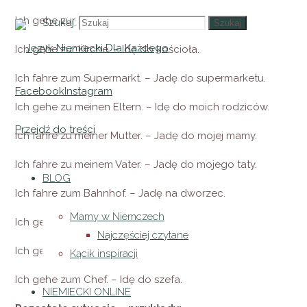
Ich gehe zur Schule. – Idę do szkoły.
Szukaj:
Szukaj
Ich gehe zur Kirche. – Idę do kościoła.
Ich fahre zum Supermarkt. – Jadę do supermarketu.
Facebook
Instagram
Ich gehe zu meinen Eltern. – Idę do moich rodziców.
Przejdź do treści
Ich fahre zu meiner Mutter. – Jadę do mojej mamy.
Ich fahre zu meinem Vater. – Jadę do mojego taty.
BLOG
Ich fahre zum Bahnhof. – Jadę na dworzec.
Mamy w Niemczech
Ich gehe zum Arzt. – – Idę do lekarza.
Najczęściej czytane
Ich gehe zur Ärztin. – Idę do lekarki.
Kącik inspiracji
Ich gehe zum Chef. – Idę do szefa.
NIEMIECKI ONLINE