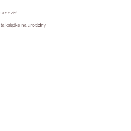
 urodzin!
 książkę na urodziny.
 góry.
rawy.