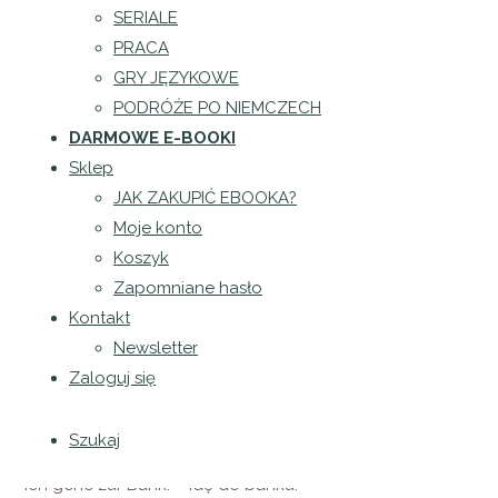
SERIALE
Opublikowane przez
Patrycja Puła
dnia
27 marca 
PRACA
GRY JĘZYKOWE
Przyimka „zu” używa się najczęściej w odniesieniu do osób, 
PODRÓŻE PO NIEMCZECH
miejsca, sposobu i celu. Przyimek „zu” łączy się ZAWSZE z D
DARMOWE E-BOOKI
der – dem
Sklep
JAK ZAKUPIĆ EBOOKA?
die – der
Moje konto
das – dem
Koszyk
Zapomniane hasło
die – den + n dopisywane do rzeczownika (liczba mnoga)
Kontakt
Przykłady:
Newsletter
Zaloguj się
Ich gehe zu Olaf. – Idę do Olafa.
Ich gehe zur Post. – Idę na pocztę.
Szukaj
Ich gehe zur Bank. – Idę do banku.