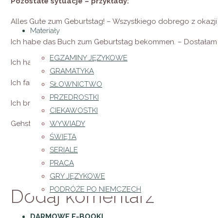
Pozostałe sytuacje – przykłady:
Alles Gute zum Geburtstag! – Wszystkiego dobrego z okazji
Materiały
Ich habe das Buch zum Geburtstag bekommen. – Dostałam tą
EGZAMINY JĘZYKOWE
Ich habe nicht zum Anziehen. – Nie mam w co się ubrać.
GRAMATYKA
Ich fahre zur Erholung ins Gebirge. – Jadę na odpoczynek w
SŁOWNICTWO
PRZEDROSTKI
Ich bringe die Schuhe zur Reparatur. – Zaniosę buty do nap
CIEKAWOSTKI
WYWIADY
Gehst du zum Essen? – Idziesz na jedzenie?
ŚWIĘTA
SERIALE
PRACA
GRY JĘZYKOWE
PODRÓŻE PO NIEMCZECH
Dodaj komentarz
DARMOWE E-BOOKI