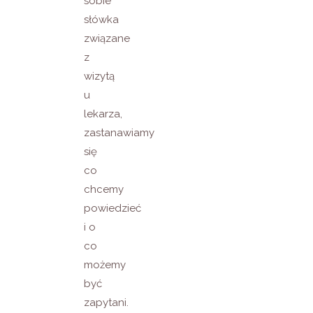
sobie
słówka
związane
z
wizytą
u
lekarza,
zastanawiamy
się
co
chcemy
powiedzieć
i o
co
możemy
być
zapytani.