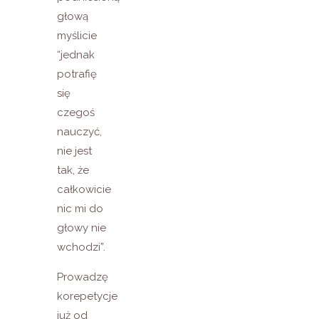
głową
myślicie
“jednak
potrafię
się
czegoś
nauczyć,
nie jest
tak, że
całkowicie
nic mi do
głowy nie
wchodzi”.
Prowadzę
korepetycje
już od