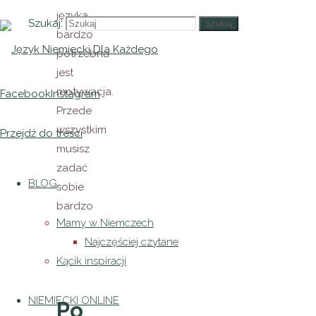
języka
Szukaj:
Szukaj
bardzo
potrzebna
jest
motywacja.
Facebook
Instagram
Przede
wszystkim
Przejdź do treści
musisz
zadać
BLOG
sobie
bardzo
Mamy w Niemczech
ważne,
Najczęściej czytane
podstawowe
Kącik inspiracji
pytanie…
NIEMIECKI ONLINE
Po