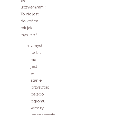
się
uczyłem/am!”.
To nie jest
do końca
tak jak
myślicie !
Umysł
ludzki
nie
jest
w
stanie
przyswoić
całego
ogromu
wiedzy