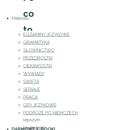
co
Materiały
to
EGZAMINY JĘZYKOWE
GRAMATYKA
robisz
SŁOWNICTWO
PRZEDROSTKI
?
CIEKAWOSTKI
WYWIADY
– chcesz
ŚWIĘTA
znaleźć
SERIALE
nową,
PRACA
lepszą
GRY JĘZYKOWE
pracę, na
PODRÓŻE PO NIEMCZECH
lepszym
(wyższym!)
DARMOWE E-BOOKI