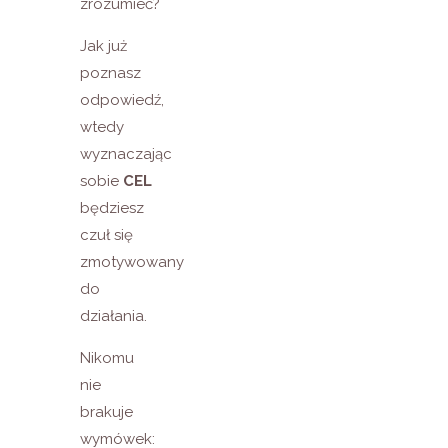
zrozumieć?
Jak już
poznasz
odpowiedź,
wtedy
wyznaczając
sobie
CEL
będziesz
czuł się
zmotywowany
do
działania.
Nikomu
nie
brakuje
wymówek: