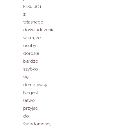
kilku lat i
z
własnego
doświadczenia
wiem, że
osoby
dorosłe
bardzo
szybko
się
demotywują.
Nie jest
łatwo
przyjąć
do
świadomości,