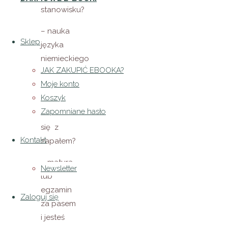
stanowisku?
– nauka
Sklep
języka
niemieckiego
JAK ZAKUPIĆ EBOOKA?
sprawia
Moje konto
Ci
Koszyk
przyjemność
Zapomniane hasło
i uczysz
się z
Kontakt
zapałem?
– matura
Newsletter
lub
egzamin
Zaloguj się
za pasem
i jesteś