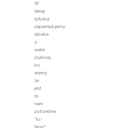
W
takiej
sytuacji
zapamiętujemy
słówka
o
wiele
szybciej,
bo
wiemy,
że
jest
to
nam
potrzebne
“tu i
teraz”