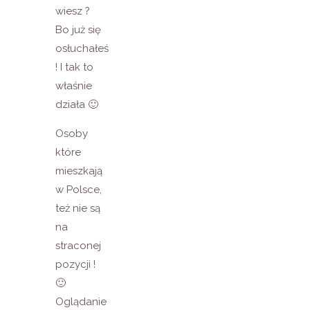
wiesz ?
Bo już się
osłuchałeś
! I tak to
właśnie
działa 🙂
Osoby
które
mieszkają
w Polsce,
też nie są
na
straconej
pozycji !
🙂
Oglądanie