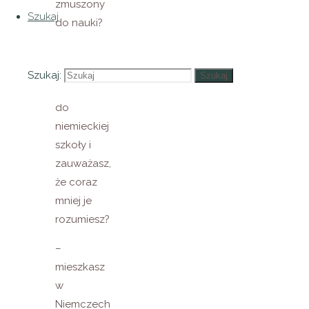
zmuszony
Szukaj
do nauki?
– Twoje
dziecko
Szukaj:
Szukaj
uczęszcza
do
niemieckiej
szkoły i
zauważasz,
że coraz
mniej je
rozumiesz?
–
mieszkasz
w
Niemczech