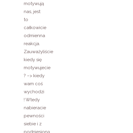
motywują
nas, jest
to
całkowicie
odmienna
reakcja.
Zauważyliście
kiedy się
motywujecie
? –> kiedy
wam coś
wychodzi
! Wtedy
nabieracie
pewności
siebie i z
podniesioną