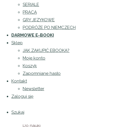
blog
czy
SERIALE
na naukę
PRACA
Opublikowane
może być
GRY JĘZYKOWE
przez
już za
PODRÓŻE PO NIEMCZECH
Patrycja
późno ?
DARMOWE E-BOOKI
Puła
dnia
Sklep
28
JAK ZAKUPIĆ EBOOKA?
stycznia
Moje konto
2018
17
Koszyk
marca
Zapomniane hasło
2026
Kontakt
Newsletter
Zum
Zaloguj się
Lernen ist
niemand
Szukaj
zu alt !!
Do nauki