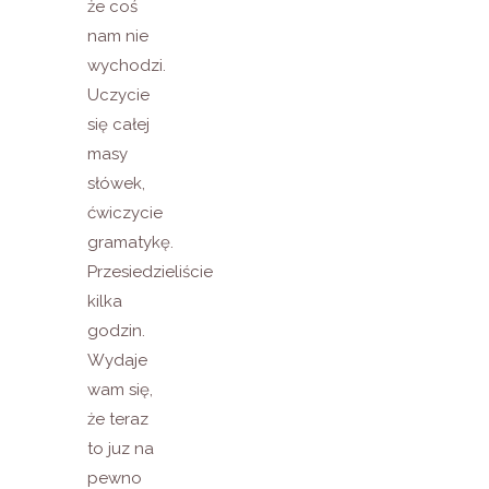
że coś
nam nie
wychodzi.
Uczycie
się całej
masy
słówek,
ćwiczycie
gramatykę.
Przesiedzieliście
kilka
godzin.
Wydaje
wam się,
że teraz
to juz na
pewno