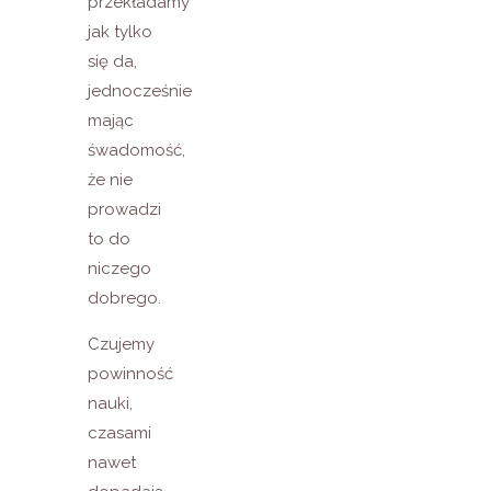
przekładamy
jak tylko
się da,
jednocześnie
mając
śwadomość,
że nie
prowadzi
to do
niczego
dobrego.
Czujemy
powinność
nauki,
czasami
nawet