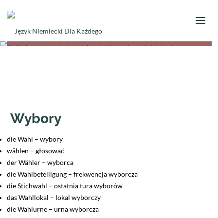
Opublikowane przez
Patrycja Puła
dnia
26 maja 2025
blog
Polityka po niemiecku – jak mówić o wyborach i debacie w
języku niemieckim?
Wybory
die Wahl – wybory
wählen – głosować
der Wähler – wyborca
die Wahlbeteiligung – frekwencja wyborcza
die Stichwahl – ostatnia tura wyborów
das Wahllokal – lokal wyborczy
die Wahlurne – urna wyborcza