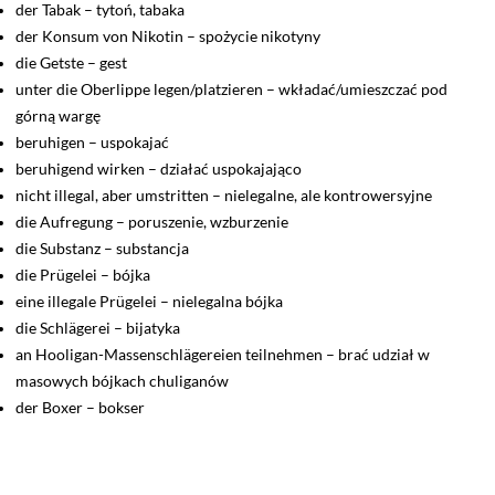
der Tabak – tytoń, tabaka
der Konsum von Nikotin – spożycie nikotyny
die Getste – gest
unter die Oberlippe legen/platzieren – wkładać/umieszczać pod
górną wargę
beruhigen – uspokajać
beruhigend wirken – działać uspokajająco
nicht illegal, aber umstritten – nielegalne, ale kontrowersyjne
die Aufregung – poruszenie, wzburzenie
die Substanz – substancja
die Prügelei – bójka
eine illegale Prügelei – nielegalna bójka
die Schlägerei – bijatyka
an Hooligan-Massenschlägereien teilnehmen – brać udział w
masowych bójkach chuliganów
der Boxer – bokser