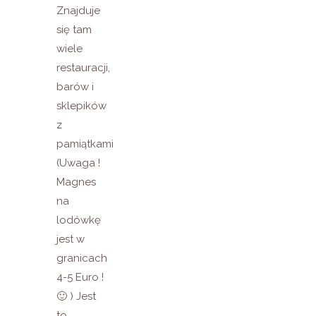
Znajduje
się tam
wiele
restauracji,
barów i
sklepików
z
pamiątkami
(Uwaga !
Magnes
na
lodówkę
jest w
granicach
4-5 Euro !
🙂 ) Jest
to