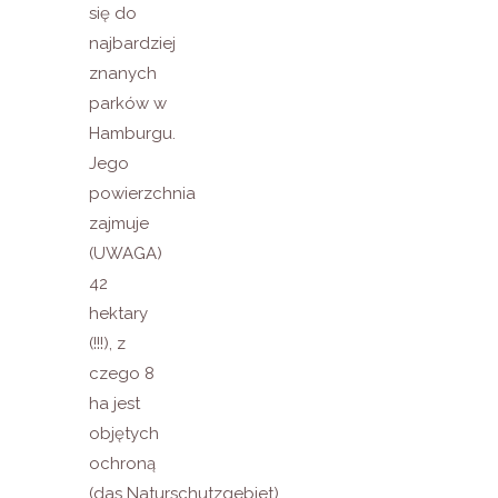
się do
najbardziej
znanych
parków w
Hamburgu.
Jego
powierzchnia
zajmuje
(UWAGA)
42
hektary
(!!!), z
czego 8
ha jest
objętych
ochroną
(das Naturschutzgebiet).