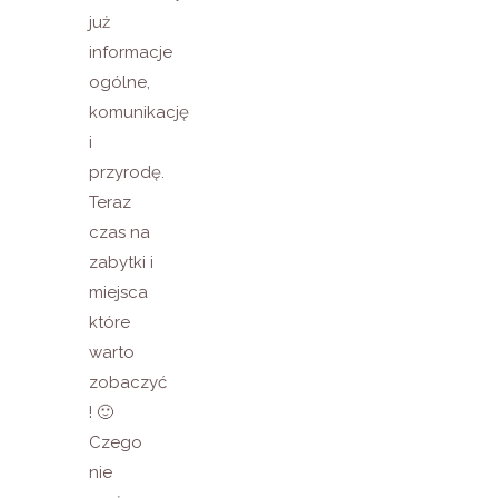
już
informacje
ogólne,
komunikację
i
przyrodę.
Teraz
czas na
zabytki i
miejsca
które
warto
zobaczyć
! 🙂
Czego
nie