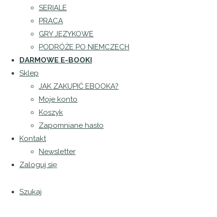
Strona
SERIALE
główna
PRACA
blog
GRY JĘZYKOWE
Hamburg
PODRÓŻE PO NIEMCZECH
– jedno z
DARMOWE E-BOOKI
najpiękniejszych
Sklep
miast w
JAK ZAKUPIĆ EBOOKA?
Niemczech
Moje konto
Koszyk
Opublikowane
Zapomniane hasło
przez
Kontakt
Patrycja
Newsletter
Puła
dnia
4
Zaloguj się
stycznia
2019
17
Szukaj
maja 2022