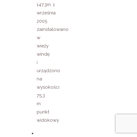
147,3m. 1
września
2005
zainstalowano
w
wieży
windę
i
urządzono
na
wysokości
75,3
m
punkt
widokowy.