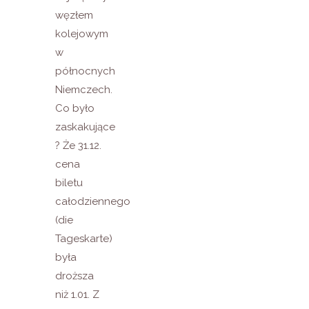
węzłem
kolejowym
w
północnych
Niemczech.
Co było
zaskakujące
? Że 31.12.
cena
biletu
całodziennego
(die
Tageskarte)
była
droższa
niż 1.01. Z