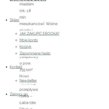
miastem
(ok. 1,8
mln
Sklep
mieszkańców). Wolne
miasto i
JAK ZAKUPIĆ EBOOKA?
zarazem
Moje konto
niemiecki
Koszyk
kraj
Zapomniane hasło
związkowy
o pow.
Kontakt
755 km².
Przez
Newsletter
Hamburg
przepływa
Zaloguj się
rzeka –
Łaba (die