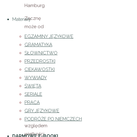
Hamburg.
Zacznę
Materiały
może od
informacji
EGZAMINY JĘZYKOWE
ogólnych.
GRAMATYKA
Hamburg
SŁOWNICTWO
leży w
PRZEDROSTKI
północnych
CIEKAWOSTKI
Niemczech
WYWIADY
i jest
ŚWIĘTA
drugim
SERIALE
(tuż po
PRACA
Berlinie)
GRY JĘZYKOWE
pod
PODRÓŻE PO NIEMCZECH
względem
wielkości
DARMOWE E-BOOKI