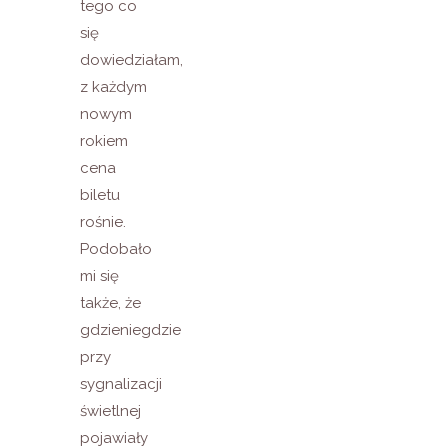
tego co
się
dowiedziałam,
z każdym
nowym
rokiem
cena
biletu
rośnie.
Podobało
mi się
także, że
gdzieniegdzie
przy
sygnalizacji
świetlnej
pojawiały