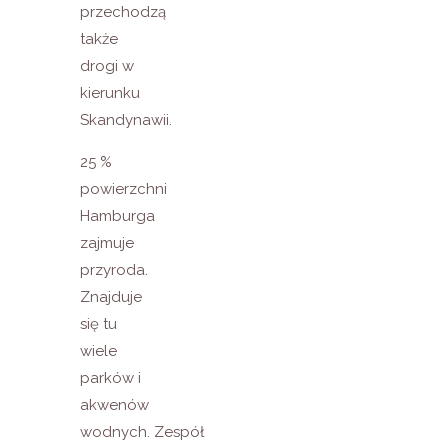
przechodzą
także
drogi w
kierunku
Skandynawii.
25 %
powierzchni
Hamburga
zajmuje
przyroda.
Znajduje
się tu
wiele
parków i
akwenów
wodnych. Zespół