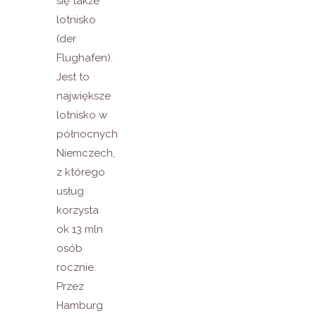
się także
lotnisko
(der
Flughafen).
Jest to
największe
lotnisko w
północnych
Niemczech,
z którego
usług
korzysta
ok 13 mln
osób
rocznie.
Przez
Hamburg