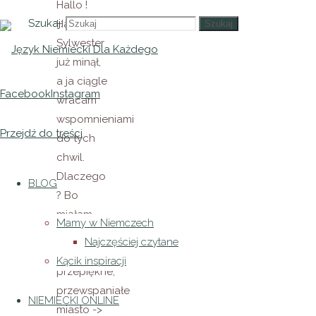
Hallo !
Szukaj:
Hallo !
Szukaj
Sylwester
już minął,
a ja ciągle
Facebook
Instagram
wracam
wspomnieniami
Przejdź do treści
do tych
chwil.
Dlaczego
BLOG
? Bo
miałam
Mamy w Niemczech
okazję
Najczęściej czytane
zwiedzić
Kącik inspiracji
przepiękne,
przewspaniałe
NIEMIECKI ONLINE
miasto ->