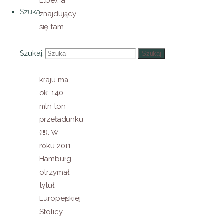
Elbe), a
Szukaj
znajdujący
się tam
największy
Szukaj:
port
Szukaj
morski w
kraju ma
ok. 140
mln ton
przeładunku
(!!!). W
roku 2011
Hamburg
otrzymał
tytuł
Europejskiej
Stolicy