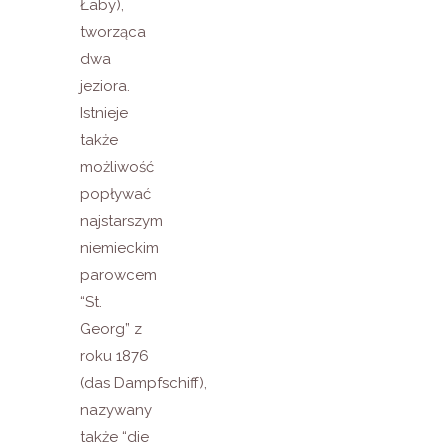
Łaby),
tworząca
dwa
jeziora.
Istnieje
także
możliwość
popływać
najstarszym
niemieckim
parowcem
“St.
Georg” z
roku 1876
(das Dampfschiff),
nazywany
także “die