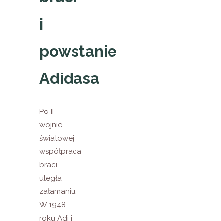
i
powstanie
Adidasa
Po II
wojnie
światowej
współpraca
braci
uległa
załamaniu.
W 1948
roku Adi i