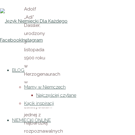
Adolf
„Adi”
Dassler,
urodzony
Facebook
Instagram
3
listopada
1900 roku
w
BLOG
Herzogenaurach
w
Mamy w Niemczech
Niemczech,
Najczęściej czytane
jest
Kącik inspiracji
założycielem
jednej z
NIEMIECKI ONLINE
najbardziej
rozpoznawalnych