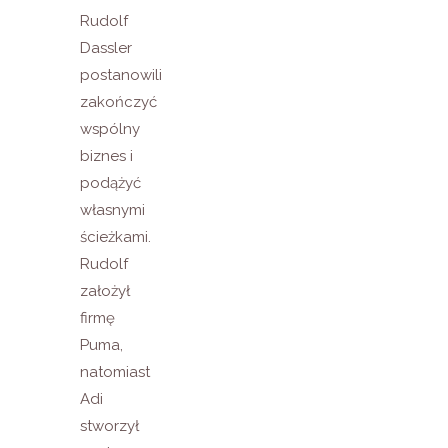
Rudolf
Dassler
postanowili
zakończyć
wspólny
biznes i
podążyć
własnymi
ścieżkami.
Rudolf
założył
firmę
Puma,
natomiast
Adi
stworzył