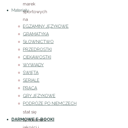
marek
Materiały
sportowych
na
EGZAMINY JĘZYKOWE
świecie –
GRAMATYKA
Adidas.
SŁOWNICTWO
Jego
PRZEDROSTKI
pasja do
CIEKAWOSTKI
sportu,
WYWIADY
innowacyjność
ŚWIĘTA
oraz
SERIALE
niezłomna
PRACA
determinacja
GRY JĘZYKOWE
sprawiły,
PODRÓŻE PO NIEMCZECH
że Adidas
stał się
DARMOWE E-BOOKI
synonimem
jakości i