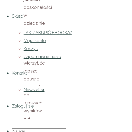
doskonałości
w
Sklep
dziedzinie
odzieży i
JAK ZAKUPIĆ EBOOKA?
obuwia
Moje konto
sportowego.
Koszyk
Dassler
Zapomniane hasło
wierzył, że
lepsze
Kontakt
obuwie
prowadzi
Newsletter
do
lepszych
Zaloguj się
wyników.
Był
przekonany,