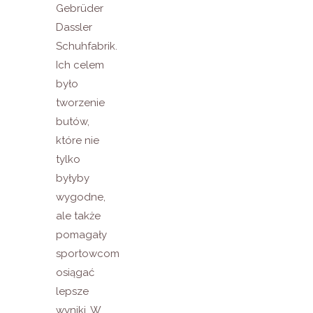
Gebrüder
Dassler
Schuhfabrik.
Ich celem
było
tworzenie
butów,
które nie
tylko
byłyby
wygodne,
ale także
pomagały
sportowcom
osiągać
lepsze
wyniki. W