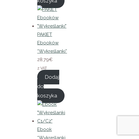
koszyka
PAKIET
Ebooków
“Wykreślanki”
28,79
€
z VAT
Dodaj
do
koszyka
Ebook
“Wykreślanki