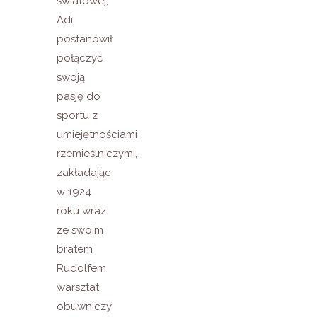
światowej,
Adi
postanowił
połączyć
swoją
pasję do
sportu z
umiejętnościami
rzemieślniczymi,
zakładając
w 1924
roku wraz
ze swoim
bratem
Rudolfem
warsztat
obuwniczy