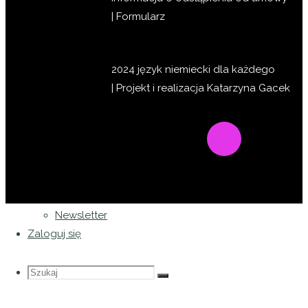
Dassler:
SERIALE
|
Formularz
Człowiek,
PRACA
który
GRY JĘZYKOWE
zrewolucjonizował
PODRÓŻE PO NIEMCZECH
2024 język niemiecki dla każdego
świat
DARMOWE E-BOOKI
|
Projekt i realizacja
Katarzyna Gacek
sportu
Sklep
JAK ZAKUPIĆ EBOOKA?
Opublikowane
Moje konto
przez
Koszyk
Patrycja
Zapomniane hasło
Puła
dnia
6
Kontakt
września
Newsletter
2024
21
Zaloguj się
sierpnia
2024