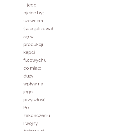
– jego
ojciec był
szewcem
(specjalizował
się w
produkcji
kapci
filcowych),
co miało
duży
wpływ na
jego
przyszłość.
Po
zakończeniu
I wojny