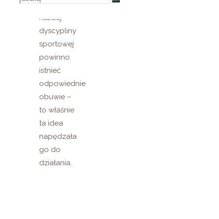
że dla
każdej
dyscypliny
sportowej
powinno
istnieć
odpowiednie
obuwie –
to właśnie
ta idea
napędzała
go do
działania.