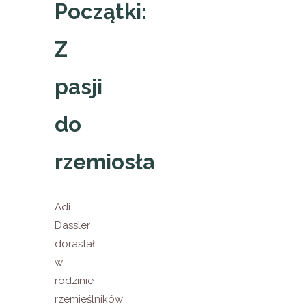
Początki:
Z
pasji
do
rzemiosła
Adi
Dassler
dorastał
w
rodzinie
rzemieślników