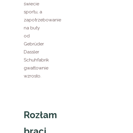
świecie
sportu, a
zapotrzebowanie
na buty
od
Gebrüder
Dassler
Schuhfabrik
gwałtownie
wzrosło.
Rozłam
braci