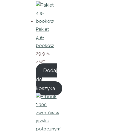
Pakiet
4 e-
booków
29,91
€
z VAT
Dodaj
do
koszyka