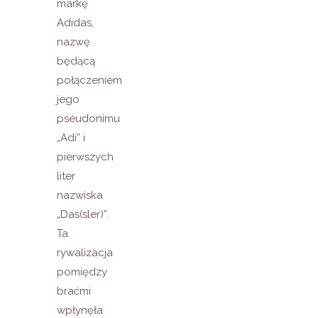
markę
Adidas,
nazwę
będącą
połączeniem
jego
pseudonimu
„Adi” i
pierwszych
liter
nazwiska
„Das(sler)”.
Ta
rywalizacja
pomiędzy
braćmi
wpłynęła