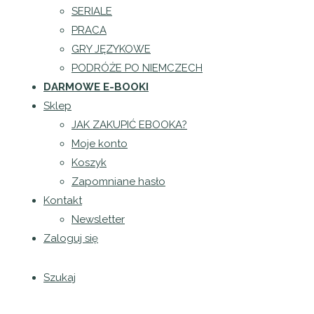
SERIALE
Opublikowane przez
Patrycja Puła
dnia
PRACA
GRY JĘZYKOWE
Bieżący status
PODRÓŻE PO NIEMCZECH
DARMOWE E-BOOKI
Sklep
Niezapisany
JAK ZAKUPIĆ EBOOKA?
Zapisz się na ten szkolenie, aby uzyskać dostęp
Moje konto
Koszyk
Cena
Zapomniane hasło
Kontakt
Newsletter
99 zł / mc
Zaloguj się
Rozpocznij
Szukaj