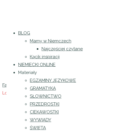
BLOG
Regulamin sklepu
|
Polityka prywatności
Mamy w Niemczech
“Deutsch systematisch”
Regulamin newslettera
|
Klauzula Facebook
Najczęściej czytane
Kącik inspiracji
Informacja o odstąpieniu od umowy
|
Formularz
NIEMIECKI ONLINE
Materiały
2024 język niemiecki dla każdego |
Projekt i realizacja
Katarzy
EGZAMINY JĘZYKOWE
Facebook
Instagram
GRAMATYKA
Logowanie
Opublikowane przez
Patrycja Puła
dnia
SŁOWNICTWO
Strona główna
Szkolenie
“Deutsch systematisch” B1/B2 – 
PRZEDROSTKI
CIEKAWOSTKI
WYWIADY
ŚWIĘTA