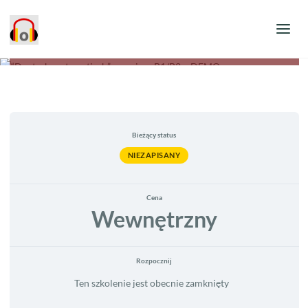
Opublikowane przez
admin
dnia
Szkolenie
“Deutsch systematisch” – poziom B1/B2 – DEMO
Bieżący status
NIEZAPISANY
Cena
Wewnętrzny
Rozpocznij
Ten szkolenie jest obecnie zamknięty