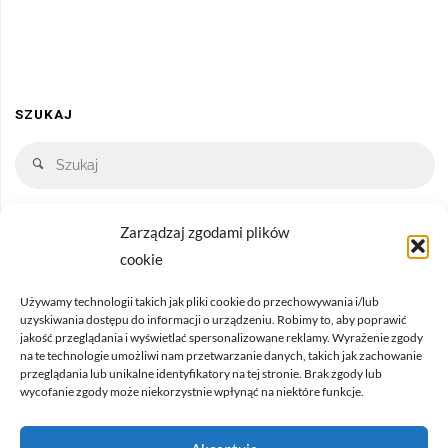
SZUKAJ
Zarządzaj zgodami plików
cookie
Używamy technologii takich jak pliki cookie do przechowywania i/lub
uzyskiwania dostępu do informacji o urządzeniu. Robimy to, aby poprawić
Regulamin sklepu
|
Polityka prywatności
jakość przeglądania i wyświetlać spersonalizowane reklamy. Wyrażenie zgody
na te technologie umożliwi nam przetwarzanie danych, takich jak zachowanie
Regulamin newslettera
|
Klauzula Facebook
przeglądania lub unikalne identyfikatory na tej stronie. Brak zgody lub
wycofanie zgody może niekorzystnie wpłynąć na niektóre funkcje.
Informacja o odstąpieniu od umowy
|
Formularz