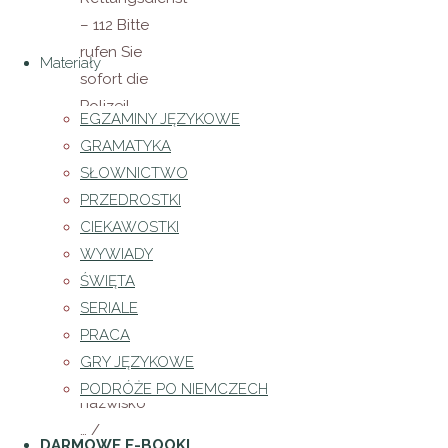
– 112 Bitte
rufen Sie
Materiały
sofort die
Polizei! –
EGZAMINY JĘZYKOWE
Proszę
GRAMATYKA
natychmiast
SŁOWNICTWO
wezwać
PRZEDROSTKI
policję!
CIEKAWOSTKI
Hallo! Ich
WYWIADY
heiße … –
ŚWIĘTA
Nazywam
SERIALE
się … Mein
PRACA
Name ist …
GRY JĘZYKOWE
– Moje
PODRÓŻE PO NIEMCZECH
nazwisko
… /
DARMOWE E-BOOKI