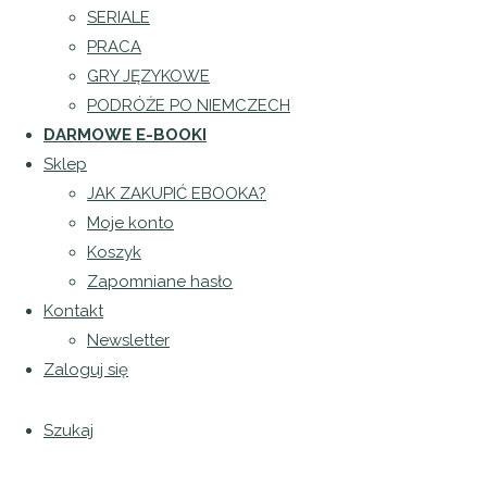
SERIALE
Patrycja
PRACA
Puła
24
GRY JĘZYKOWE
sierpnia
PODRÓŻE PO NIEMCZECH
2021
17
DARMOWE E-BOOKI
marca
Sklep
2026
JAK ZAKUPIĆ EBOOKA?
Moje konto
Jak
Koszyk
Zapomniane hasło
wezwać
Kontakt
Newsletter
policję
Zaloguj się
po
Szukaj
Niemiecku?