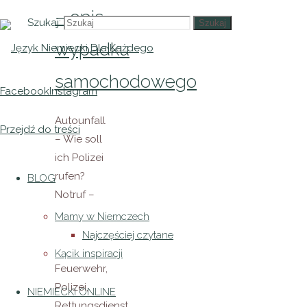
– opis
Szukaj:
Szukaj
wypadku
samochodowego
Facebook
Instagram
Autounfall
Przejdź do treści
– Wie soll
ich Polizei
rufen?
BLOG
Notruf –
Polizei –
Mamy w Niemczech
110 Notruf
Najczęściej czytane
–
Kącik inspiracji
Feuerwehr,
Polizei,
NIEMIECKI ONLINE
Rettungsdienst