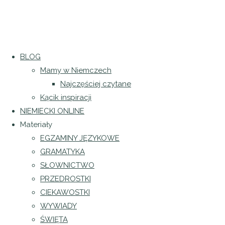
Strona
BLOG
Regulamin sklepu
|
Polityka prywatności
główna
Mamy w Niemczech
Kategoria:
Słownictwo
Regulamin newslettera
|
Klauzula
Najczęściej czytane
Archiwum
Facebook
Kącik inspiracji
wzywanie
dla
NIEMIECKI ONLINE
Informacja o odstąpieniu od umowy
kategorii
Materiały
|
Formularz
„wzywanie
EGZAMINY JĘZYKOWE
policji
policji"
GRAMATYKA
2024 język niemiecki dla każdego
SŁOWNICTWO
|
Projekt i realizacja
Katarzyna Gacek
PRZEDROSTKI
Facebook
Instagram
CIEKAWOSTKI
WYWIADY
ŚWIĘTA