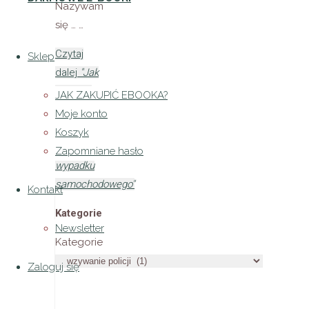
Nazywam
się … …
Czytaj
Sklep
dalej
"Jak
wezwać
JAK ZAKUPIĆ EBOOKA?
policję po
Moje konto
Niemiecku?
Koszyk
– opis
Zapomniane hasło
wypadku
samochodowego"
Kontakt
Kategorie
Newsletter
Kategorie
Zaloguj się