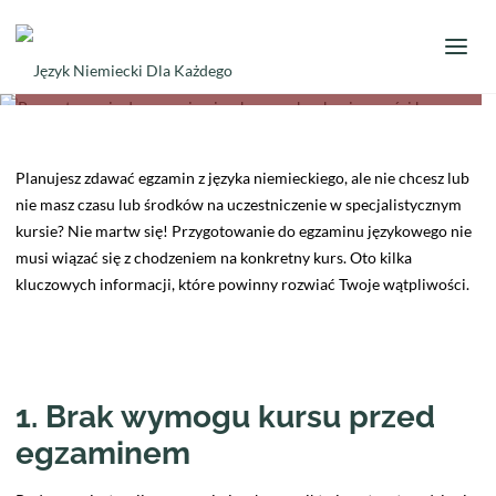
Opublikowane przez
Patrycja Puła
dnia
3 lipca 2024
blog
Przygotowanie do egzaminu językowego bez konieczności
kursu – Twoja decyzja, Twoja droga!
Planujesz zdawać egzamin z języka niemieckiego, ale nie chcesz lub
nie masz czasu lub środków na uczestniczenie w specjalistycznym
kursie? Nie martw się! Przygotowanie do egzaminu językowego nie
musi wiązać się z chodzeniem na konkretny kurs. Oto kilka
kluczowych informacji, które powinny rozwiać Twoje wątpliwości.
1. Brak wymogu kursu przed
egzaminem