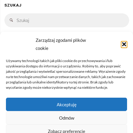
SZUKAJ
Zarządzaj zgodami plików
cookie
Używamy technologii takich jak pliki cookie do przechowywania i/lub
uzyskiwania dostępu do informacji o urządzeniu. Robimy to, aby poprawić
Regulamin sklepu
|
Polityka prywatności
jakość przeglądania i wyświetlać spersonalizowane reklamy. Wyrażenie zgody
na te technologie umożliwi nam przetwarzanie danych, takich jak zachowanie
Regulamin newslettera
|
Klauzula Facebook
przeglądania lub unikalne identyfikatory na tej stronie. Brak zgody lub
wycofanie zgody może niekorzystnie wpłynąć na niektóre funkcje.
Informacja o odstąpieniu od umowy
|
Formularz
Akceptuję
2024 język niemiecki dla każdego |
Projekt i realizacja
Katarzyna
Gacek
Odmów
Zobacz preferencje