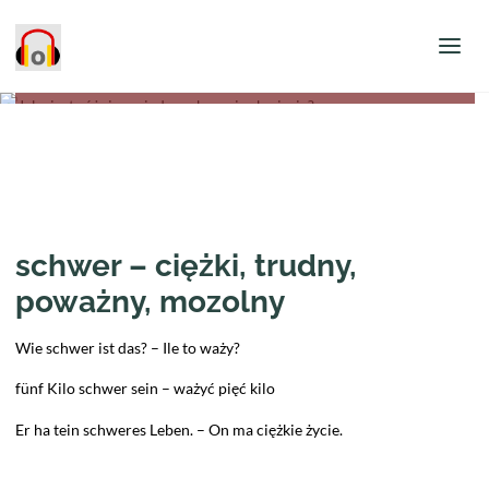
Opublikowane przez
Patrycja Puła
dnia
28 maja 2024
blog
Jaka jest różnica między schwer i schwierig?
schwer – ciężki, trudny,
poważny, mozolny
Wie schwer ist das? – Ile to waży?
fünf Kilo schwer sein – ważyć pięć kilo
Er ha tein schweres Leben. – On ma ciężkie życie.