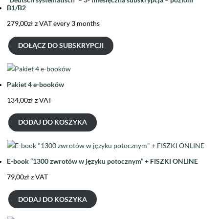
B1/B2
279,00
zł
z VAT
every 3 months
DOŁĄCZ DO SUBSKRYPCJI
Pakiet 4 e-booków
134,00
zł
z VAT
DODAJ DO KOSZYKA
E-book “1300 zwrotów w języku potocznym” + FISZKI ONLINE
79,00
zł
z VAT
DODAJ DO KOSZYKA