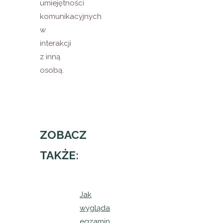
umiejętności
komunikacyjnych
w
interakcji
z inną
osobą.
ZOBACZ
TAKŻE:
Jak
wygląda
egzamin