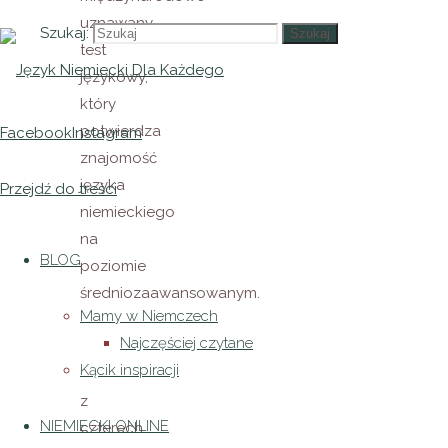
uznawany
Szukaj:
Szukaj
test
językowy,
który
potwierdza
Facebook
Instagram
znajomość
języka
Przejdź do treści
niemieckiego
na
BLOG
poziomie
średniozaawansowanym.
Mamy w Niemczech
Egzamin
Najczęściej czytane
ten
Kącik inspiracji
składa się
z
NIEMIECKI ONLINE
czterech