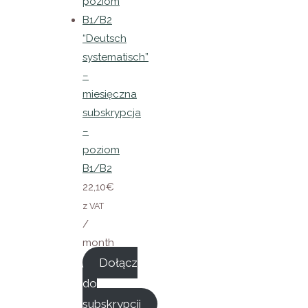
“Deutsch
systematisch”
–
miesięczna
subskrypcja
–
poziom
B1/B2
22,10
€
z VAT
/
month
Dołącz
do
subskrypcji