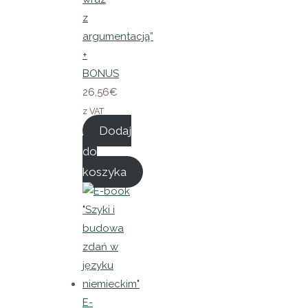
z
argumentacją”
+
BONUS
26,56
€
z VAT
Dodaj
do
koszyka
E-