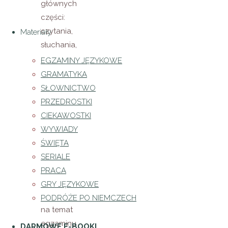
głównych
części:
czytania,
Materiały
słuchania,
pisania i
EGZAMINY JĘZYKOWE
mówienia.
GRAMATYKA
Poniżej
SŁOWNICTWO
znajdziesz
PRZEDROSTKI
szczegółowy
CIEKAWOSTKI
opis
WYWIADY
poszczególnych
ŚWIĘTA
części
SERIALE
egzaminu
PRACA
oraz
GRY JĘZYKOWE
informacje
PODRÓŻE PO NIEMCZECH
na temat
egzaminu
DARMOWE E-BOOKI