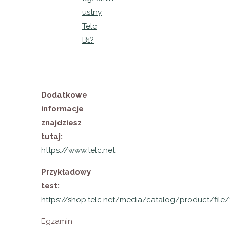
ustny
Telc
B1?
Dodatkowe
informacje
znajdziesz
tutaj:
https://www.telc.net
Przykładowy
test:
https://shop.telc.net/media/catalog/product/file
Egzamin