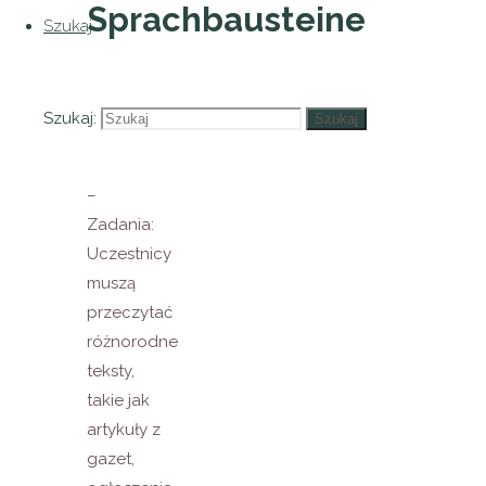
Sprachbausteine
Szukaj
– Czas
Szukaj:
Szukaj
trwania:
90 minut
–
Zadania:
Uczestnicy
muszą
przeczytać
różnorodne
teksty,
takie jak
artykuły z
gazet,