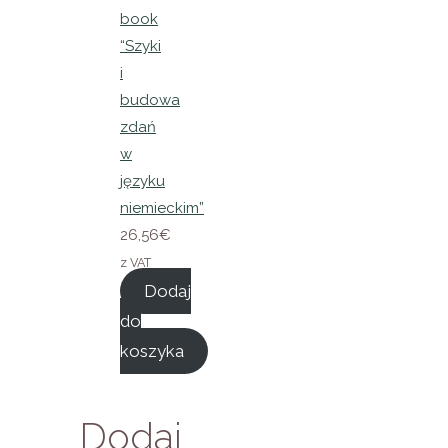
book
“Szyki
i
budowa
zdań
w
języku
niemieckim”
26,56
€
z VAT
Dodaj
do
koszyka
Dodaj