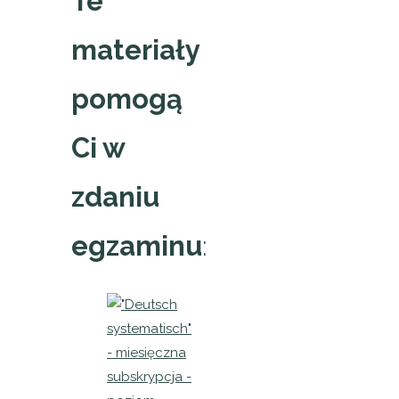
Te
materiały
pomogą
Ci w
zdaniu
egzaminu
: