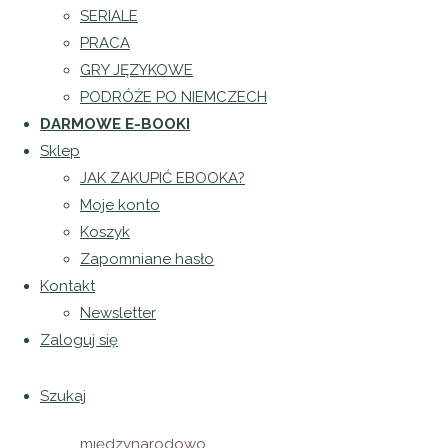
blog
SERIALE
Egzamin
PRACA
Telc B1 –
GRY JĘZYKOWE
Co warto
PODRÓŻE PO NIEMCZECH
wiedzieć?
DARMOWE E-BOOKI
Sklep
JAK ZAKUPIĆ EBOOKA?
Opublikowane
Moje konto
przez
Koszyk
Patrycja
Zapomniane hasło
Puła
dnia
3
Kontakt
lipca 2024
Newsletter
6 lipca
Zaloguj się
2024
Egzamin
Szukaj
Telc B1 to
międzynarodowo