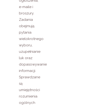
ogłoszenia,
e-maile i
broszury.
Zadania
obejmują
pytania
wielokrotnego
wyboru,
uzupełnianie
luk oraz
dopasowywanie
informacji.
Sprawdzane
są
umiejętności
rozumienia
ogólnych