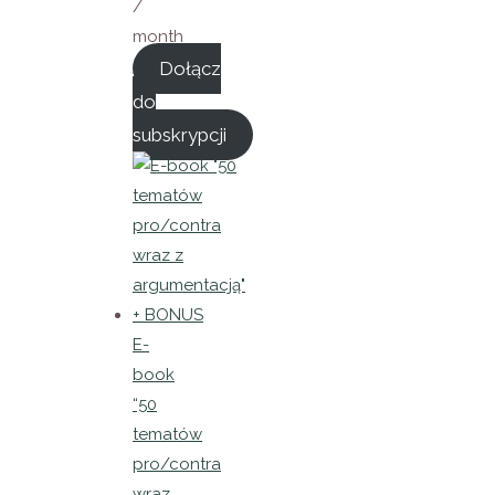
/
month
Dołącz
do
subskrypcji
E-
book
“50
tematów
pro/contra
wraz