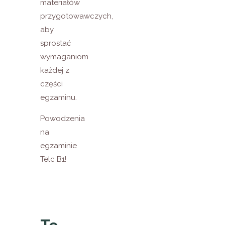
materiałów
przygotowawczych,
aby
sprostać
wymaganiom
każdej z
części
egzaminu.
Powodzenia
na
egzaminie
Telc B1!