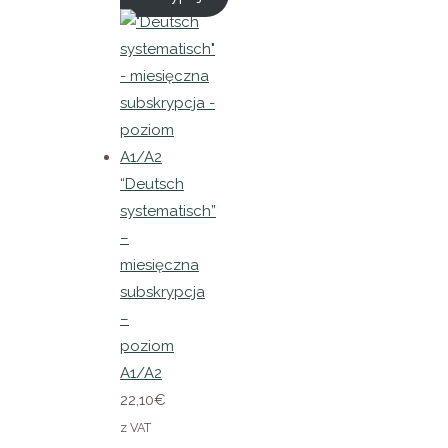
“Deutsch
systematisch”
–
miesięczna
subskrypcja
–
poziom
A1/A2
22,10
€
z VAT