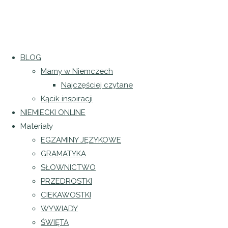
Strona
BLOG
Regulamin sklepu
|
Polityka prywatności
główna
Mamy w Niemczech
Bez
Regulamin newslettera
|
Klauzula
Najczęściej czytane
kategorii
Torba
Facebook
Kącik inspiracji
ręcznie
NIEMIECKI ONLINE
Informacja o odstąpieniu od umowy
malowana
Materiały
|
Formularz
EGZAMINY JĘZYKOWE
GRAMATYKA
2024 język niemiecki dla każdego
SŁOWNICTWO
|
Projekt i realizacja
Katarzyna Gacek
PRZEDROSTKI
Facebook
Instagram
CIEKAWOSTKI
WYWIADY
ŚWIĘTA