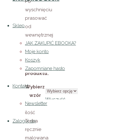
Po
wyschnięciu
prasować
Sklep
od
wewnętrznej
JAK ZAKUPIĆ EBOOKA?
strony.
Moje konto
Wysyłka
Koszyk
w cenie
Zapomniane hasło
produktu.
Kontakt
Wybierz
wzór
Wyczyść
Newsletter
torby
ilość
Zaloguj się
Torba
ręcznie
malowana