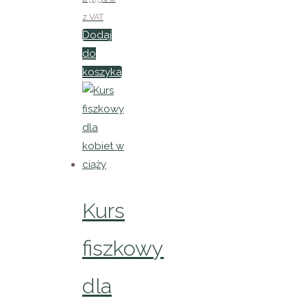
z VAT
Dodaj
do
koszyka
Kurs
fiszkowy
dla