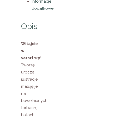
Informacje
dodatkowe
Opis
Witajcie
w
verart.wp!
Tworzę
urocze
ilustracje i
maluję je
na
bawełnianych
torbach,
butach,