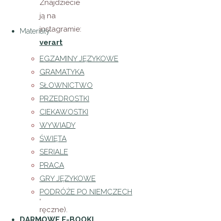
Znajdziecie
ją na
instagramie:
Materiały
verart
EGZAMINY JĘZYKOWE
Torbę
GRAMATYKA
należy
SŁOWNICTWO
prać
PRZEDROSTKI
ręcznie
CIEKAWOSTKI
lub w
WYWIADY
pralce w
ŚWIĘTA
temperaturze
SERIALE
maksymalnie
PRACA
30 stopni
GRY JĘZYKOWE
(program
PODRÓŻE PO NIEMCZECH
pranie
ręczne).
DARMOWE E-BOOKI