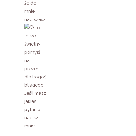
że do
mnie
napiszesz
To
także
świetny
pomysł
na
prezent
dla kogoś
bliskiego!
Jeśli masz
jakieś
pytania –
napisz do
mnie!