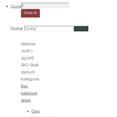
Szukaj
Dodaj do
koszyka
Szukaj:
Szukaj
Najniższa
cena (
5
sierpnia
2026
):
39,00
€
SKU:
Brak
danych
Kategorie:
Bez
kategorii
,
sklep
Opis