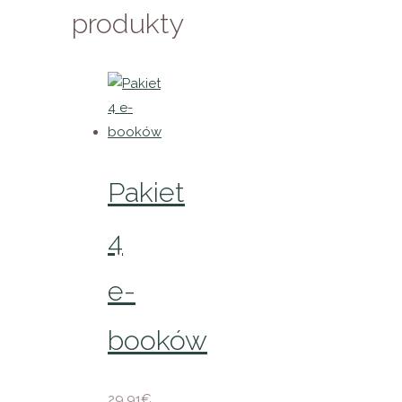
produkty
Pakiet
4
e-
booków
29,91
€